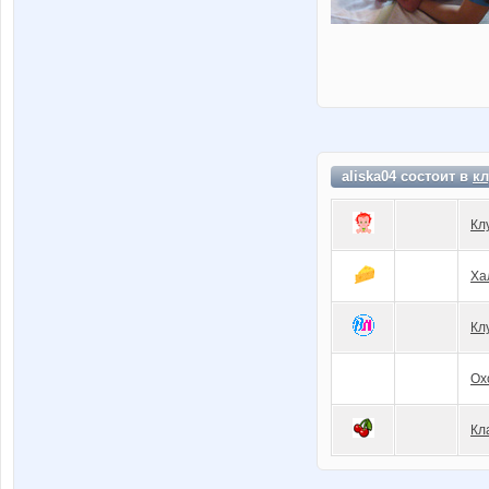
aliska04 состоит в
кл
Кл
Ха
Кл
Ох
Кл