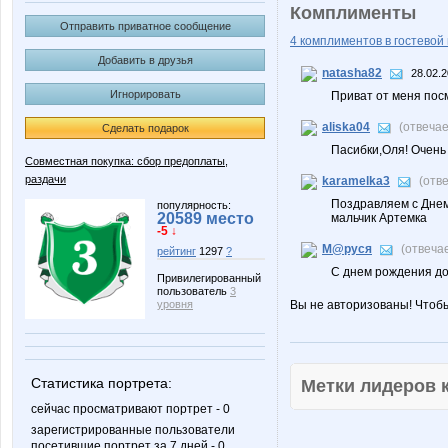
Комплименты
Отправить приватное сообщение
4 комплиментов в гостевой 
Добавить в друзья
natasha82
28.02.2
Игнорировать
Приват от меня пос
aliska04
(отвеча
Сделать подарок
Пасибки,Оля! Очень п
Совместная покупка: сбор предоплаты,
раздачи
karamelka3
(отв
Поздравляем с Днем
популярность:
20589 место
мальчик Артемка
-5 ↓
М@руся
(отвеча
рейтинг
1297
?
С днем рождения доро
Привилегированный
пользователь
3
Вы не авторизованы! Чтоб
уровня
Статистика портрета:
Метки лидеров
сейчас просматривают портрет - 0
зарегистрированные пользователи
посетившие портрет за 7 дней - 0